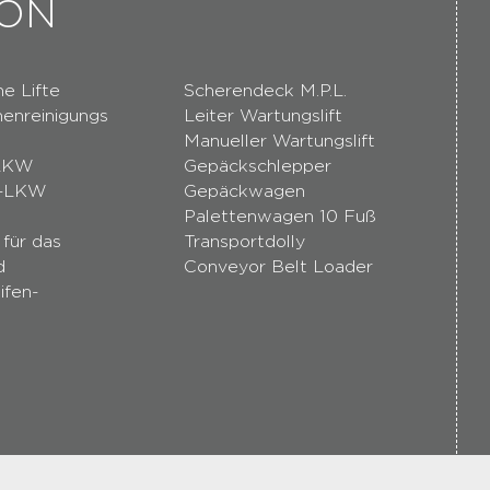
ION
e Lifte
Scherendeck M.P.L.
nenreinigungs
Leiter Wartungslift
Manueller Wartungslift
-LKW
Gepäckschlepper
e-LKW
Gepäckwagen
Palettenwagen 10 Fuß
 für das
Transportdolly
d
Conveyor Belt Loader
ifen-