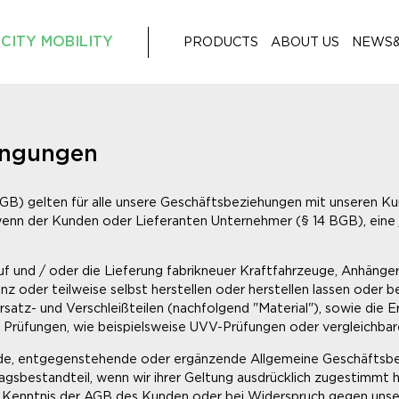
CITY MOBILITY
PRODUCTS
ABOUT US
NEWS
ingungen
GB) gelten für alle unsere Geschäftsbeziehungen mit unseren K
 wenn der Kunden oder Lieferanten Unternehmer (§ 14 BGB), eine 
uf und / oder die Lieferung fabrikneuer Kraftfahrzeuge, Anhänge
 oder teilweise selbst herstellen oder herstellen lassen oder be
satz- und Verschleißteilen (nachfolgend "Material"), sowie die 
Prüfungen, wie beispielsweise UVV-Prüfungen oder vergleichbare
ende, entgegenstehende oder ergänzende Allgemeine Geschäftsbe
gsbestandteil, wenn wir ihrer Geltung ausdrücklich zugestimmt h
 in Kenntnis der AGB des Kunden oder bei Widerspruch gegen uns