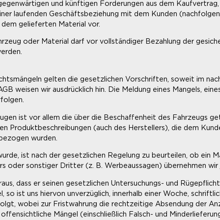
rer gegenwärtigen und künftigen Forderungen aus dem Kaufvertrag
einer laufenden Geschäftsbeziehung mit dem Kunden (nachfolgen
em gelieferten Material vor.
rzeug oder Material darf vor vollständiger Bezahlung der gesic
werden.
htsmängeln gelten die gesetzlichen Vorschriften, soweit im nac
 AGB weisen wir ausdrücklich hin. Die Meldung eines Mangels, ein
folgen.
gen ist vor allem die über die Beschaffenheit des Fahrzeugs ge
en Produktbeschreibungen (auch des Herstellers), die dem Kunde
inbezogen wurden.
urde, ist nach der gesetzlichen Regelung zu beurteilen, ob ein Ma
rs oder sonstiger Dritter (z. B. Werbeaussagen) übernehmen wir
aus, dass er seinen gesetzlichen Untersuchungs- und Rügepflich
 so ist uns hiervon unverzüglich, innerhalb einer Woche, schriftli
folgt, wobei zur Fristwahrung die rechtzeitige Absendung der An
ffensichtliche Mängel (einschließlich Falsch- und Minderlieferun