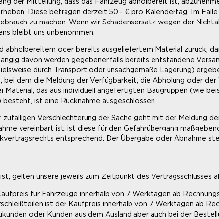
gang der Mitteilung, dass das Fahrzeug abholbereit ist, abzunehm
rheben. Diese betragen derzeit 50,- € pro Kalendertag. Im Fall
Gebrauch zu machen. Wenn wir Schadensersatz wegen der Nichta
dens bleibt uns unbenommen.
 abholbereitem oder bereits ausgeliefertem Material zurück, dan
gig davon werden gegebenenfalls bereits entstandene Versandkos
pielsweise durch Transport oder unsachgemäße Lagerung) ergeben 
, bei dem die Meldung der Verfügbarkeit, die Abholung oder der 
aterial, das aus individuell angefertigten Baugruppen (wie bei
) besteht, ist eine Rücknahme ausgeschlossen.
er zufälligen Verschlechterung der Sache geht mit der Meldung d
hme vereinbart ist, ist diese für den Gefahrübergang maßgebend.
kvertragsrechts entsprechend. Der Übergabe oder Abnahme steh
t ist, gelten unsere jeweils zum Zeitpunkt des Vertragsschlusses a
er Kaufpreis für Fahrzeuge innerhalb von 7 Werktagen ab Rechnung
schleißteilen ist der Kaufpreis innerhalb von 7 Werktagen ab Re
ukunden oder Kunden aus dem Ausland aber auch bei der Bestellun