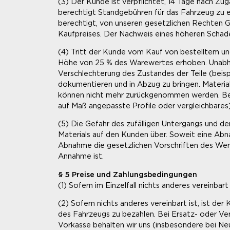
(3) Der Kunde ist verpflichtet, 14 Tage nach Zu
berechtigt Standgebühren für das Fahrzeug zu e
berechtigt, von unseren gesetzlichen Rechten 
Kaufpreises. Der Nachweis eines höheren Scha
(4) Tritt der Kunde vom Kauf von bestelltem und
Höhe von 25 % des Warewertes erhoben. Unabhän
Verschlechterung des Zustandes der Teile (beis
dokumentieren und in Abzug zu bringen. Material
können nicht mehr zurückgenommen werden. Bei M
auf Maß angepasste Profile oder vergleichbares
(5) Die Gefahr des zufälligen Untergangs und d
Materials auf den Kunden über. Soweit eine Abna
Abnahme die gesetzlichen Vorschriften des Wer
Annahme ist.
§ 5 Preise und Zahlungsbedingungen
(1) Sofern im Einzelfall nichts anderes vereinbar
(2) Sofern nichts anderes vereinbart ist, ist d
des Fahrzeugs zu bezahlen. Bei Ersatz- oder Ver
Vorkasse behalten wir uns (insbesondere bei Ne