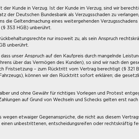
 der Kunde in Verzug. Ist der Kunde im Verzug, sind wir berechti
atz der Deutschen Bundesbank als Verzugsschaden zu verlangen, 
uns die Geltendmachung eines weitergehenden Verzugsschadens v
s (§ 353 HGB) unberührt.
behaltungsrechte nur insoweit zu, als sein Anspruch rechtskräft
AGB unberührt.
, dass unser Anspruch auf den Kaufpreis durch mangelnde Leistun
ahrens über das Vermögen des Kunden), so sind wir nach den gese
h Fristsetzung – zum Rücktritt vom Vertrag berechtigt (§ 321 B
Fahrzeugs), können wir den Rücktritt sofort erklären; die gesetz
halber und ohne Gewähr für richtiges Vorlegen und Protest entg
ahlungen auf Grund von Wechseln und Schecks gelten erst nach 
is wegen etwaiger Gegenansprüche, die nicht aus diesem Vertrags
einen unbestrittenen, entscheidungsreifen oder rechtskräftig fe