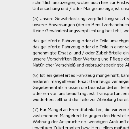
schriftlich anzuzeigen, wobei auch hier zur Fr
Untersuchung und / oder Mängelanzeige, ist uns
(5) Unsere Gewährleistungsverpflichtung setzt 
unserer Anweisungen (der im Benutzerhandbuch 
Keine Gewährleistungsverpflichtung besteht, w
das gelieferte Fahrzeug oder die Teile unsach
das gelieferte Fahrzeug oder die Teile in einer 
genehmigte Ersatz- und / oder Zubehörteile ei
unsere Vorschriften über Wartung und Pflege des
Natürlicher Verschleiß und gebrauchsbedingte A
(6) Ist ein geliefertes Fahrzeug mangelhaft, ka
anderen, mangelfreien Ersatzfahrzeugs verlangen
Gegebenenfalls müssen die beanstandeten Teile 
oder ein von uns beauftragtest Transportunterne
wiederherstellt und die Teile zur Abholung bereits
(7) Für Mängel an Fremdfabrikaten, die wir von 
zustehenden Mängelrechte gegen den Hersteller 
Wahrung der Ansprüche notwendigen Auskünfte 
jeweiligen Zulieferanten bzw. Herstellers maßge