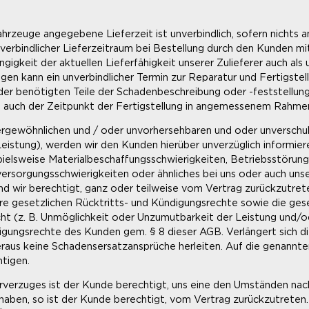
hrzeuge angegebene Lieferzeit ist unverbindlich, sofern nichts and
unverbindlicher Lieferzeitraum bei Bestellung durch den Kunden mi
ängigkeit der aktuellen Lieferfähigkeit unserer Zulieferer auch 
n kann ein unverbindlicher Termin zur Reparatur und Fertigstell
r benötigten Teile der Schadenbeschreibung oder -feststellung
ch auch der Zeitpunkt der Fertigstellung in angemessenem Rahme
ußergewöhnlichen und / oder unvorhersehbaren und oder unverschul
eistung), werden wir den Kunden hierüber unverzüglich informiere
spielsweise Materialbeschaffungsschwierigkeiten, Betriebsstörung
versorgungsschwierigkeiten oder ähnliches bei uns oder auch unse
 sind wir berechtigt, ganz oder teilweise vom Vertrag zurückzutre
re gesetzlichen Rücktritts- und Kündigungsrechte sowie die gese
cht (z. B. Unmöglichkeit oder Unzumutbarkeit der Leistung und/
igungsrechte des Kunden gem. § 8 dieser AGB. Verlängert sich di
 hieraus keine Schadensersatzansprüche herleiten. Auf die genann
htigen.
ferverzuges ist der Kunde berechtigt, uns eine den Umständen n
en haben, so ist der Kunde berechtigt, vom Vertrag zurückzutrete