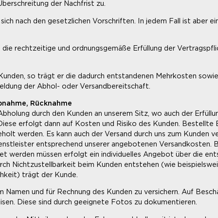
Überschreitung der Nachfrist zu.
sich nach den gesetzlichen Vorschriften. In jedem Fall ist aber 
zt die rechtzeitige und ordnungsgemäße Erfüllung der Vertragspfl
Kunden, so trägt er die dadurch entstandenen Mehrkosten sowie 
Meldung der Abhol- oder Versandbereitschaft.
 Abnahme, Rücknahme
 Abholung durch den Kunden an unserem Sitz, wo auch der Erfüllu
iese erfolgt dann auf Kosten und Risiko des Kunden. Bestellte E
holt werden. Es kann auch der Versand durch uns zum Kunden ver
enstleister entsprechend unserer angebotenen Versandkosten. Be
et werden müssen erfolgt ein individuelles Angebot über die e
h Nichtzustellbarkeit beim Kunden entstehen (wie beispielsweis
keit) trägt der Kunde.
et, im Namen und für Rechnung des Kunden zu versichern. Auf Bes
eisen. Diese sind durch geeignete Fotos zu dokumentieren.