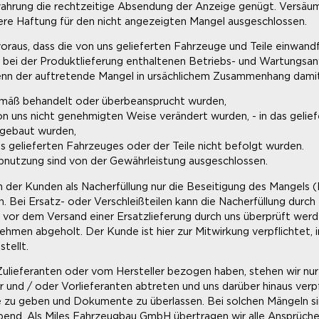
istwahrung die rechtzeitige Absendung der Anzeige genügt. Vers
ere Haftung für den nicht angezeigten Mangel ausgeschlossen.
voraus, dass die von uns gelieferten Fahrzeuge und Teile einwan
bei der Produktlieferung enthaltenen Betriebs- und Wartungsa
enn der auftretende Mangel in ursächlichem Zusammenhang damit 
gemäß behandelt oder überbeansprucht wurden,
von uns nicht genehmigten Weise verändert wurden, - in das gelie
ngebaut wurden,
 gelieferten Fahrzeuges oder der Teile nicht befolgt wurden.
bnutzung sind von der Gewährleistung ausgeschlossen.
nn der Kunden als Nacherfüllung nur die Beseitigung des Mangels 
. Bei Ersatz- oder Verschleißteilen kann die Nacherfüllung durch
vor dem Versand einer Ersatzlieferung durch uns überprüft werd
hmen abgeholt. Der Kunde ist hier zur Mitwirkung verpflichtet, 
tellt.
Zulieferanten oder vom Hersteller bezogen haben, stehen wir nur 
und / oder Vorlieferanten abtreten und uns darüber hinaus verpf
zu geben und Dokumente zu überlassen. Bei solchen Mängeln si
bend. Als Miles Fahrzeugbau GmbH übertragen wir alle Ansprüche,