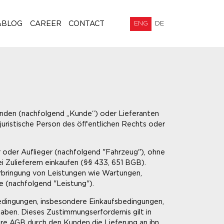
&BLOG
CAREER
CONTACT
ENG
DE
unden (nachfolgend „Kunde“) oder Lieferanten
juristische Person des öffentlichen Rechts oder
r oder Auflieger (nachfolgend "Fahrzeug"), ohne
i Zulieferern einkaufen (§§ 433, 651 BGB).
Erbringung von Leistungen wie Wartungen,
 (nachfolgend "Leistung").
dingungen, insbesondere Einkaufsbedingungen,
aben. Dieses Zustimmungserfordernis gilt in
ere AGB durch den Kunden die Lieferung an ihn