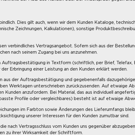
bindlich. Dies gilt auch, wenn wir dem Kunden Kataloge, technis
hnische Zeichnungen, Kalkulationen), sonstige Produktbeschreib
sen verbindliches Vertragsangebot. Sofern sich aus der Bestellung
ochen nach seinem Zugang bei uns anzunehmen.
ftragsbestätigung in Textform (schriftlich, per Brief, Telefax, 
 der Erbringung einer Leistung an den Kunden erklärt werden.
n aus der Auftragsbestätigung und gegebenenfalls dazugehörigen
ieben Werktagen unterschrieben zurückzusenden. Auf etwaige Abw
en Kunden anzufordern. Bei Material, das aus individuell angefer
asste Profile oder vergleichbares) besteht ist auf etwaige Abw
chungen im Farbton sowie Änderungen des Lieferumfangs bleibe
sichtigung unserer Interessen für den Kunden zumutbar sind.
 die nach Vertragsschluss vom Kunden uns gegenüber abzugeben s
en zu ihrer Wirksamkeit der Schriftform.